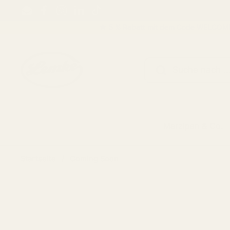
Zum Inhalt springen
Email
Facebook
Instagram
LinkedIn
TikTok
★ 5 % Rabatt mit dem Code WELCOME5 ★ K
Marzipan & Co.
Startseite
/
Coming Soon