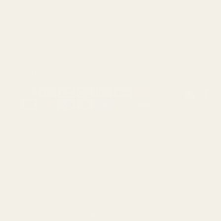
Versand & FQA
Impress
Zahlung
Social M
Email
Fac
© 2026
Lemke B2B
.