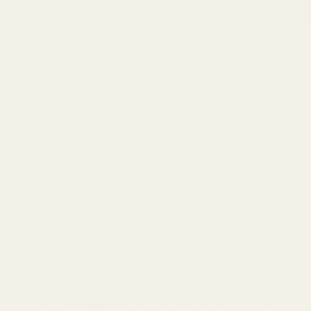
ein Mindestbestellwert ★ Direkt vom Hersteller
Präparate
Nougat
Füllmassen
Nusspasten
Coming Soon!!!!