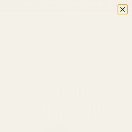
Zum Inhalt springen
20 % Rabatt auf Marzipan Very Cherry 1 Kg — gültig
vom 01.07. bis 31.07.
em Code WELCOME5 ★ Kein Mindestbestellwert ★ Direkt vom Herste
Warenkorb öf
Menü öffnen