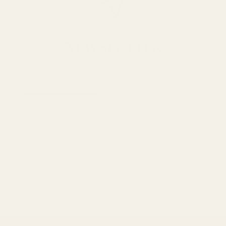
NEWSLETTER
Abonnieren
Abonniere unseren Newsletter für exklusive Rabatte und
aktuelle Neuigkeiten.