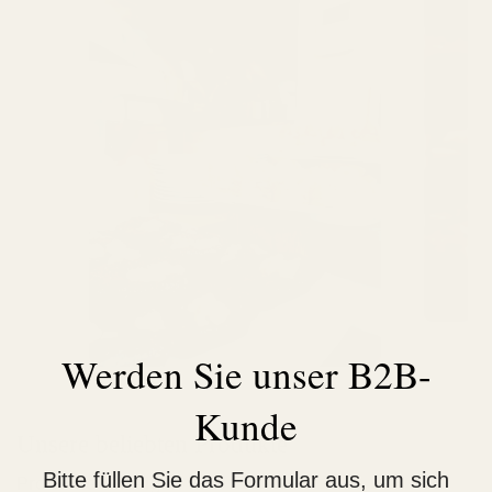
Kond
Werden Sie unser B2B-
Hotel
Kunde
Unsere beliebten Produkte
Bitte füllen Sie das Formular aus, um sich
Produkte anzeigen