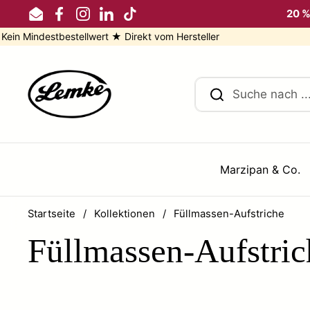
Zum Inhalt springen
20 %
Email
Facebook
Instagram
LinkedIn
TikTok
stbestellwert ★ Direkt vom Hersteller
Marzipan & Co.
Startseite
/
Kollektionen
/
Füllmassen-Aufstriche
Füllmassen-Aufstric