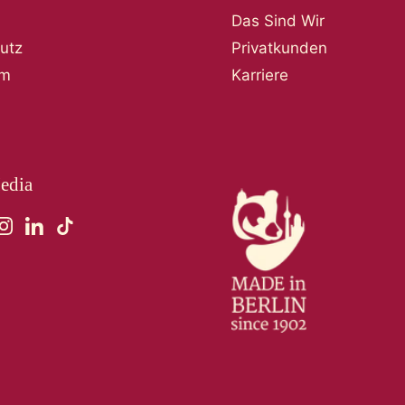
Das Sind Wir
utz
Privatkunden
um
Karriere
edia
ebook
Instagram
LinkedIn
TikTok