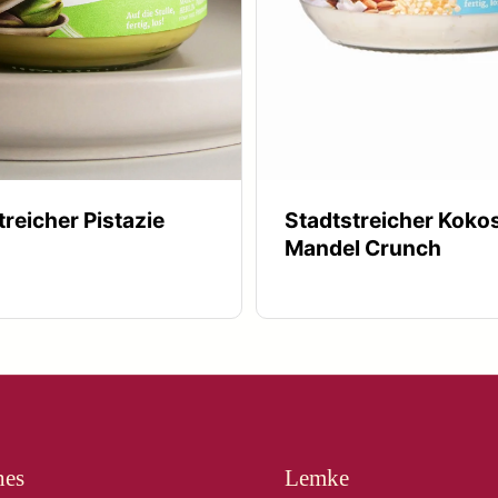
treicher Pistazie
Stadtstreicher Koko
Mandel Crunch
hes
Lemke