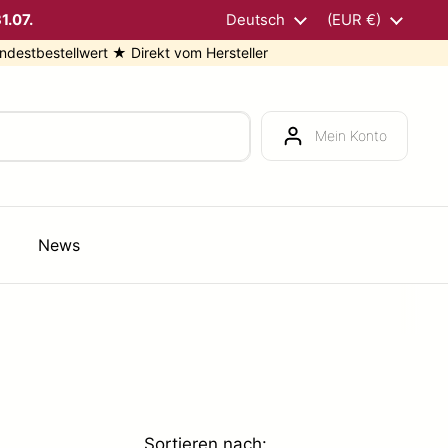
1.07.
Sprache
Deutsch
Land/Region
(EUR €)
ellwert ★ Direkt vom Hersteller
Mein Konto
News
Sortieren nach: