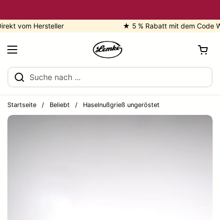
Zum Inhalt springen
 vom Hersteller
★ 5 % Rabatt mit dem Code WELCO
Warenkorb öf
Menü öffnen
Startseite
/
Beliebt
/
Haselnußgrieß ungeröstet