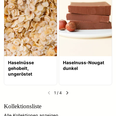
Haselnüsse
Haselnuss-Nougat
gehobelt,
dunkel
ungeröstet
1
/
4
Kollektionsliste
Alle Kollektionen anzeigen