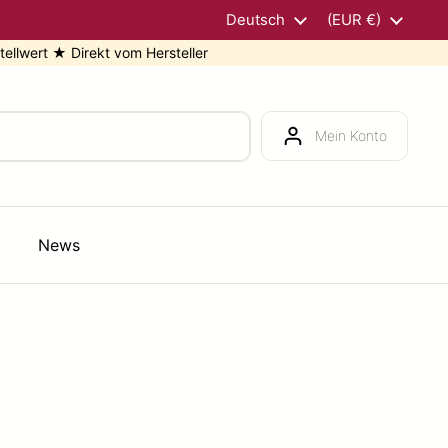
Sprache
Deutsch
Land/Region
(EUR €)
rt ★ Direkt vom Hersteller
★ 5
Mein Konto
News