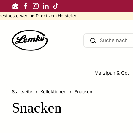
Zum Inhalt springen
Email
Facebook
Instagram
LinkedIn
TikTok
stellwert ★ Direkt vom Hersteller
Marzipan & Co.
Startseite
/
Kollektionen
/
Snacken
Snacken