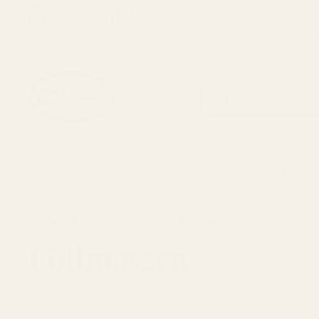
Zum Inhalt springen
Email
Facebook
Instagram
LinkedIn
TikTok
t ★ Direkt vom Hersteller
★ 5 
Marzipan & Co.
Startseite
/
Kollektionen
/
Füllmassen
Füllmassen