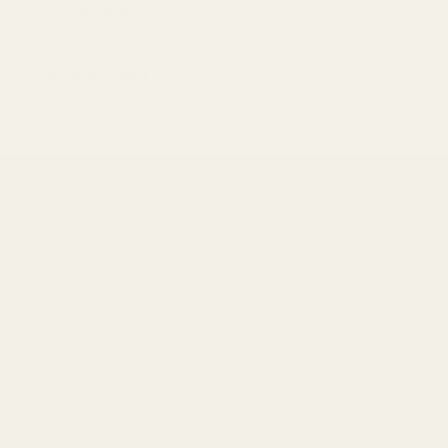
0 Produkte
Nicht vorrätig
Hilfe
Rechtlic
Kontakt
AGB
Rücksendungen
Datensch
Versand & FQA
Impress