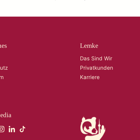
hes
Lemke
Das Sind Wir
utz
Privatkunden
um
Karriere
edia
ebook
Instagram
LinkedIn
TikTok