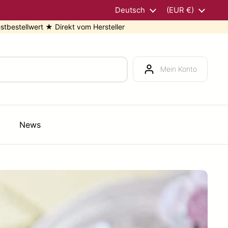
Sprache
Deutsch
Land/Region
(EUR €)
kt vom Hersteller
★ 5 % Rabat
Mein Konto
News