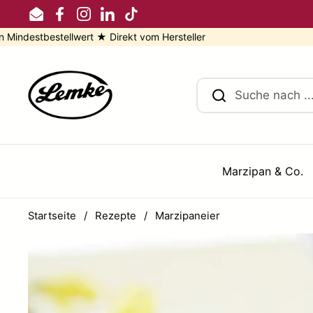
Zum Inhalt springen
Email
Facebook
Instagram
LinkedIn
TikTok
 ★ Direkt vom Hersteller
★ 5 %
Marzipan & Co.
Startseite
/
Rezepte
/
Marzipaneier