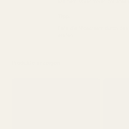
Mit dem Mixer mixen bis alles 
Tipp:
Falls die Nicecream durch das M
stellen.
Produkte anzeigen