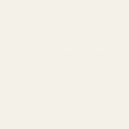
Ges
Menge
1 Portion
Zutaten Nicecream
1 gefrorene reife Banane
1 EL Mandelmus
75 ml Mandeldrink
So geht's:
Die Zutaten für die Nicecream 