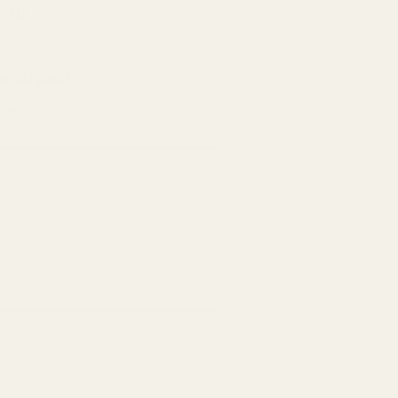
 !!!
wierigkeit
ach