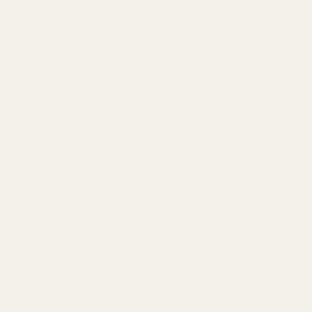
Zum Inhalt springen
20 %
Email
Facebook
Instagram
LinkedIn
TikTok
 Direkt vom Hersteller
★ 5 % R
Marzipan & Co.
Startseite
/
Rezepte
/
Mandel-Nicecream
Mandel-Nic
VEGAN