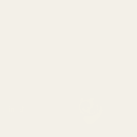
hes
Lemke
Das Sind Wir
utz
Privatkunden
um
Karriere
edia
ebook
Instagram
LinkedIn
TikTok