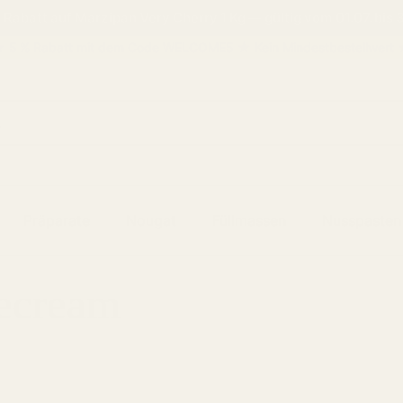
 Rabatt auf Marzipan Very Cherry 1 Kg — gültig vom 01.07. bis 3
abatt mit dem Code WELCOME5 ★ Kein Mindestbestellwert ★ Direkt
Präparate
Nougat
Füllmassen
Nusspasten
ecream