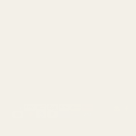
Hilfe
Rechtlic
Kontakt
AGB
Rücksendungen
Datensch
Versand & FQA
Impress
Zahlung
Social M
Email
Fac