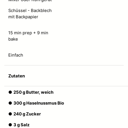
Schüssel - Backblech
mit Backpapier
15 min prep + 9 min
bake
Einfach
Zutaten
●
250 g
Butter, weich
●
300 g Haselnussmus Bio
●
240 g Zucker
●
3 g Salz