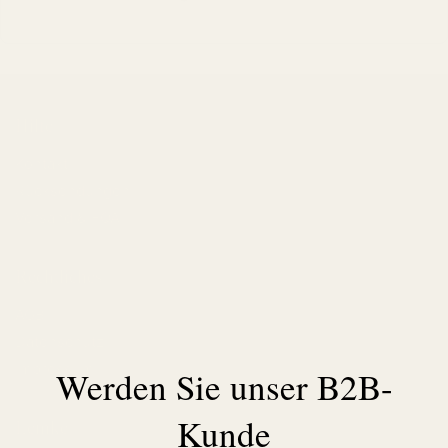
Hilfe
Kontakt
Rücksendungen
Versand & FQA
Rechtliches
AGB
Datenschutz
Impressum
Werden Sie unser B2B-
Kunde
Lemke