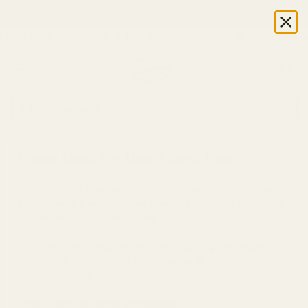
Zum Inhalt springen
 dem Code WELCOME5 ★ Kein Mindestbestellwert ★ Direkt vom Hers
Warenkorb öf
Menü öffnen
Startseite
/
Thank You
Vielen Dank für Ihre Einreichung.
Ihr Konto wird innerhalb von 24 Stunden aktiviert. Unser
Kundenservice wird sich bei Ihnen melden, falls Klärungen
zu den Daten erforderlich sind.
Falls Sie in der Zwischenzeit Unterstützung benötigen,
wenden Sie sich bitte an
shop@lemke.de
/
order@lemke.de
Unser Team hilft Ihnen gerne weiter.