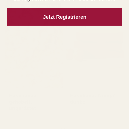
AUSVERKAUFT
Jetzt Registrieren
Haselnüsse
Haselnuss-Nougat
gehobelt,
dunkel
ungeröstet