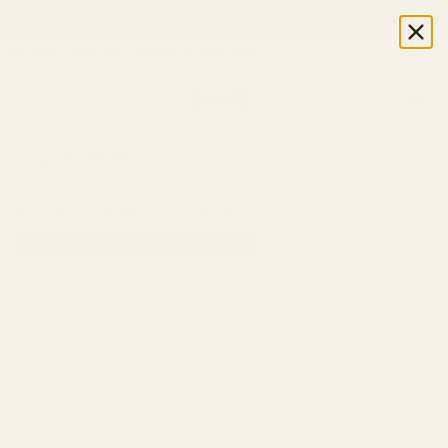
Zum Inhalt springen
t dem Code WELCOME5 ★ Kein Mindestbestellwert ★ Direkt vom Her
Warenkorb öf
Menü öffnen
Startseite
/
Beliebt
/
12,5 kg Marzipanrohmasse 0