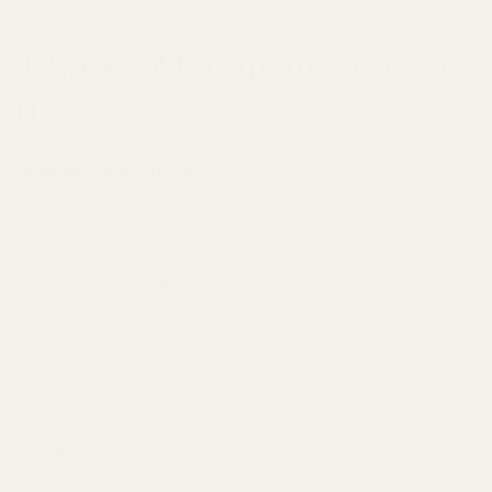
12,5 kg Marzipanrohmasse
0
Gebinde: Karton 12,5 kg
✓ Aus 52 % blanchierte Mandeln, mit Zucker, Invertzuckersirup und
Wasser
✓ Reine Mandelnote
✓ Mittelfeste, elastische Textur, perfekt für Süßwaren, Backwaren
und Desserts.
Sorte