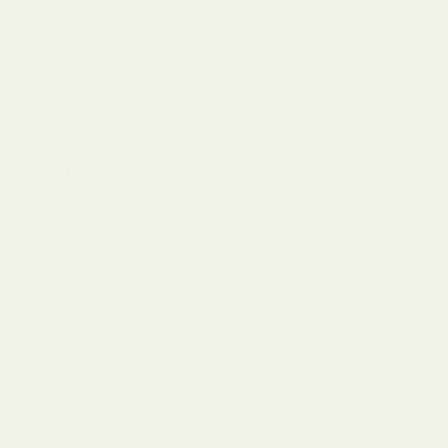
Variante
12.5 KG
Zutaten
Allergene
Nährwerte
12.5 kg
Auf Lager
3-5 Werktage